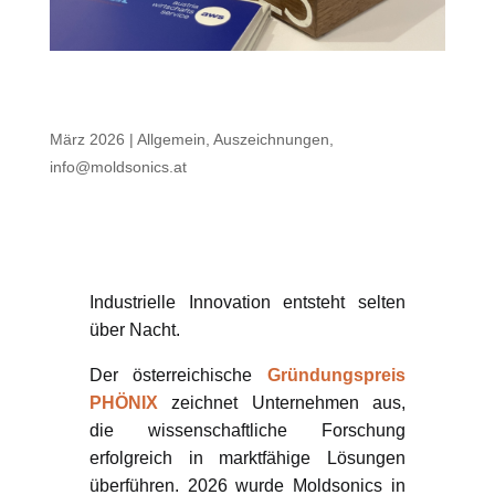
Moldsonics gewinnt PHÖNIX Spin-off
Award
März 2026
|
Allgemein
,
Auszeichnungen
,
info@moldsonics.at
Von der Forschung in
die Produktion
Industrielle Innovation entsteht selten
über Nacht.
Der österreichische
Gründungspreis
PHÖNIX
zeichnet Unternehmen aus,
die wissenschaftliche Forschung
erfolgreich in marktfähige Lösungen
überführen. 2026 wurde Moldsonics in