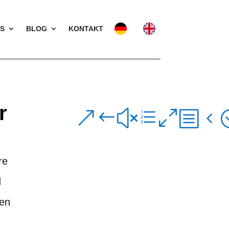
S
BLOG
KONTAKT
r
IN
re
d
den