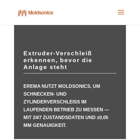
Skip
to
content
Extruder-Verschleiß
erkennen, bevor die
Anlage steht
EREMA NUTZT MOLDSONICS, UM
SCHNECKEN- UND
ZYLINDERVERSCHLEISS IM L
AUFENDEN BETRIEB ZU MESSEN — M
IT 24/7 ZUSTANDSDATEN UND ±0,05 M
M GENAUIGKEIT.