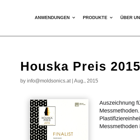
ANWENDUNGEN
PRODUKTE
ÜBER UN
Houska Preis 201
by
info@moldsonics.at
|
Aug., 2015
Auszeichnung fü
Messmethoden. Pr
Plastifiziereinh
Messmethoden i