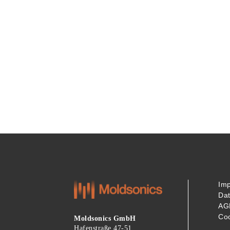
Im
Da
AG
Coo
Moldsonics GmbH
Hafenstraße 47-51