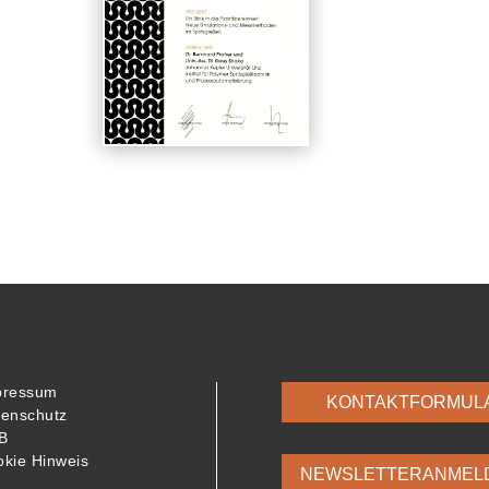
pressum
KONTAKTFORMUL
tenschutz
B
kie Hinweis
NEWSLETTERANMEL